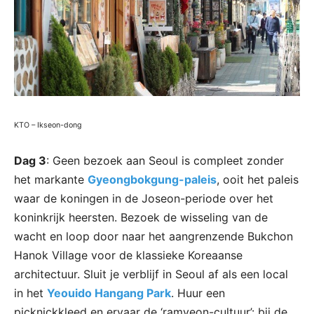
KTO – Ikseon-dong
Dag 3
: Geen bezoek aan Seoul is compleet zonder
het markante
Gyeongbokgung-paleis
, ooit het paleis
waar de koningen in de Joseon-periode over het
koninkrijk heersten. Bezoek de wisseling van de
wacht en loop door naar het aangrenzende Bukchon
Hanok Village voor de klassieke Koreaanse
architectuur. Sluit je verblijf in Seoul af als een local
in het
Yeouido Hangang Park
. Huur een
picknickkleed en ervaar de ‘ramyeon-cultuur’: bij de