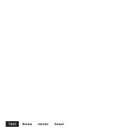
TAGS
Korea
reizen
Seoul