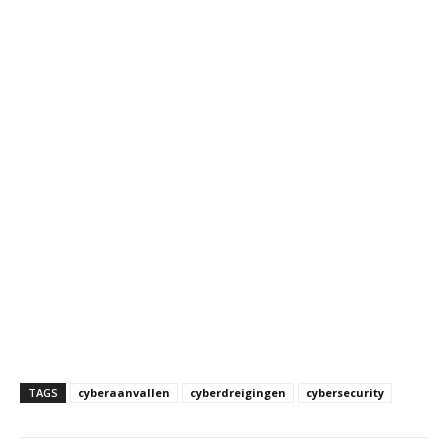
TAGS
cyberaanvallen
cyberdreigingen
cybersecurity