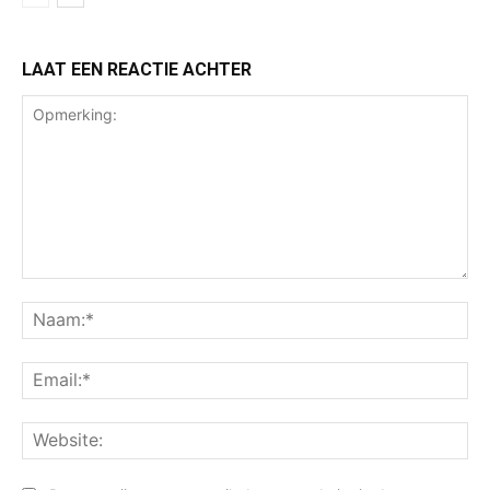
LAAT EEN REACTIE ACHTER
Opmerking:
Na
Ema
Web