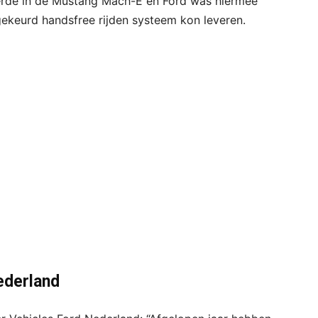
erde in de Mustang Mach-E en Ford was hiermee
ekeurd handsfree rijden systeem kon leveren.
ederland