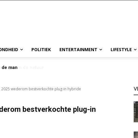
ONDHEID
POLITIEK
ENTERTAINMENT
LIFESTYLE
p de man
V
n 2025 wederom bestverkochte plug-in hybride
derom bestverkochte plug-in