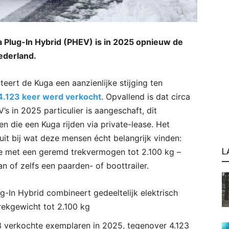
 Plug-In Hybrid (PHEV) is in 2025 opnieuw de
ederland.
eert de Kuga een aanzienlijke stijging ten
4.123 keer werd verkocht
. Opvallend is dat circa
s in 2025 particulier is aangeschaft, dit
en die een Kuga rijden via private-lease. Het
it bij wat deze mensen écht belangrijk vinden:
L
ide met een geremd trekvermogen tot 2.100 kg –
n of zelfs een paarden- of boottrailer.
g-In Hybrid combineert gedeeltelijk elektrisch
trekgewicht tot 2.100 kg
3 verkochte exemplaren in 2025, tegenover 4.123