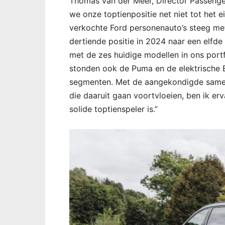
Thomas van der Meer, Director Passenge
we onze toptienpositie net niet tot het 
verkochte Ford personenauto’s steeg me
dertiende positie in 2024 naar een elfde 
met de zes huidige modellen in ons por
stonden ook de Puma en de elektrische Ex
segmenten. Met de aangekondigde same
die daaruit gaan voortvloeien, ben ik er
solide toptienspeler is.”