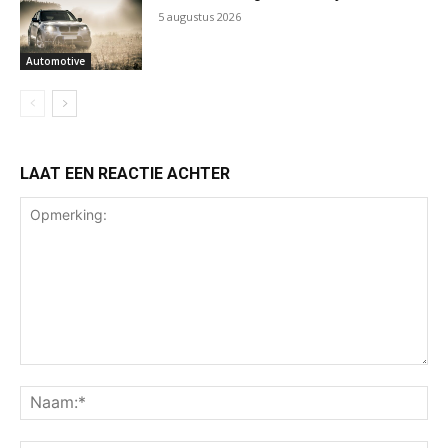
5 augustus 2026
Automotive
LAAT EEN REACTIE ACHTER
Opmerking:
Na