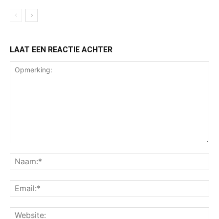
LAAT EEN REACTIE ACHTER
Opmerking:
Na
Ema
Web