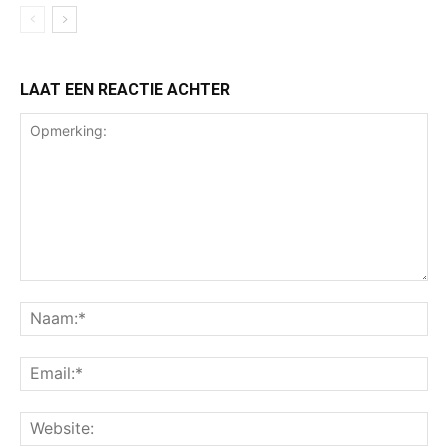
LAAT EEN REACTIE ACHTER
Opmerking:
Na
Ema
Web