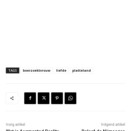
TAGS
boerzoektvrouw
liefde
platteland
Vorig artikel
Volgend artikel