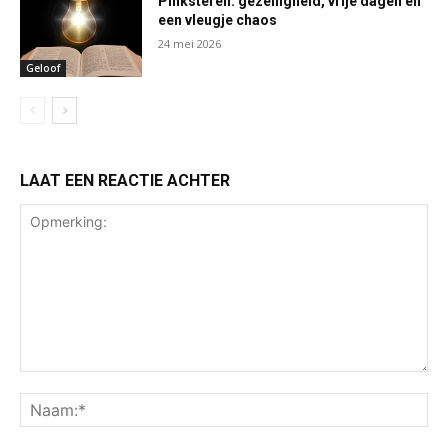
Pinksteren: gezelligheid, vrije dagen en
een vleugje chaos
24 mei 2026
Geloof
LAAT EEN REACTIE ACHTER
Opmerking:
Na