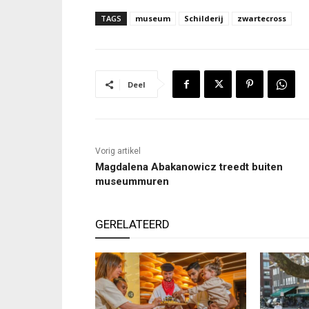
TAGS
museum
Schilderij
zwartecross
Deel
Vorig artikel
Magdalena Abakanowicz treedt buiten
museummuren
GERELATEERD