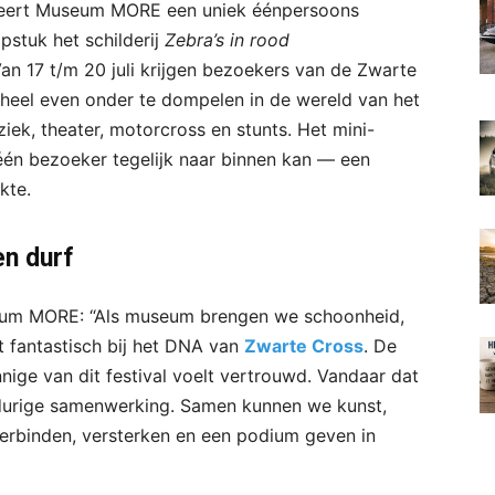
eert Museum MORE een uniek éénpersoons
pstuk het schilderij
Zebra’s in rood
Van 17 t/m 20 juli krijgen bezoekers van de Zwarte
heel even onder te dompelen in de wereld van het
iek, theater, motorcross en stunts. Het mini-
één bezoeker tegelijk naar binnen kan — een
kte.
en durf
seum MORE: “Als museum brengen we schoonheid,
st fantastisch bij het DNA van
Zwarte Cross
. De
nige van dit festival voelt vertrouwd. Vandaar dat
gdurige samenwerking. Samen kunnen we kunst,
 verbinden, versterken en een podium geven in