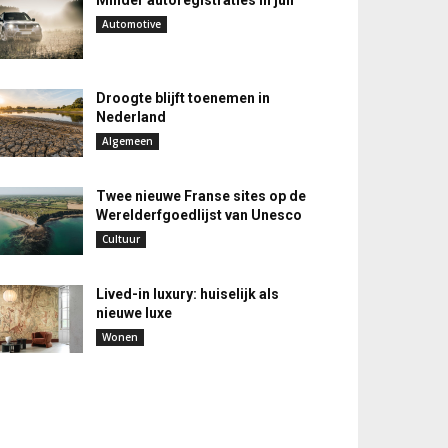
Minder autoregistraties in juli
Automotive
Droogte blijft toenemen in
Nederland
Algemeen
Twee nieuwe Franse sites op de
Werelderfgoedlijst van Unesco
Cultuur
Lived-in luxury: huiselijk als
nieuwe luxe
Wonen