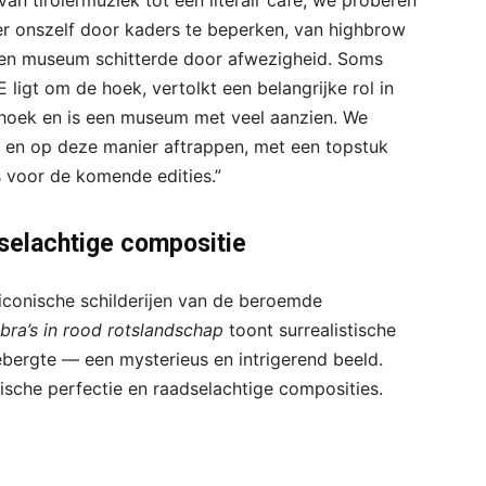
an tirolermuziek tot een literair café; we proberen
er onszelf door kaders te beperken, van highbrow
 Een museum schitterde door afwezigheid. Soms
ligt om de hoek, vertolkt een belangrijke rol in
erhoek en is een museum met veel aanzien. We
en op deze manier aftrappen, met een topstuk
s voor de komende edities.”
selachtige compositie
iconische schilderijen van de beroemde
bra’s in rood rotslandschap
toont surrealistische
ebergte — een mysterieus en intrigerend beeld.
ische perfectie en raadselachtige composities.