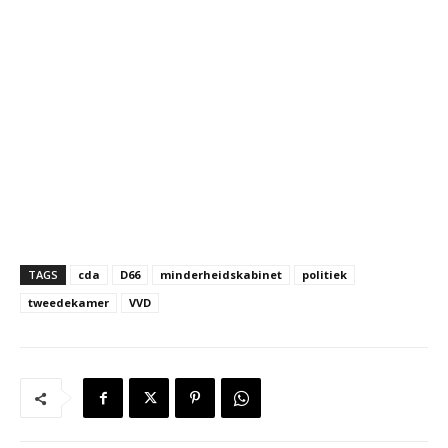
TAGS
cda
D66
minderheidskabinet
politiek
tweedekamer
VVD