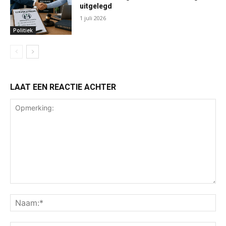
uitgelegd
1 juli 2026
Politiek
LAAT EEN REACTIE ACHTER
Opmerking:
Na