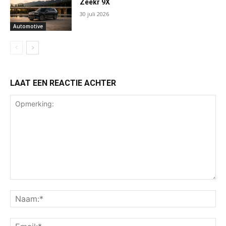
Zeekr 9X
30 juli 2026
Automotive
LAAT EEN REACTIE ACHTER
Opmerking:
Na
Ema