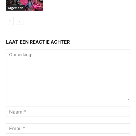
Algemeen
LAAT EEN REACTIE ACHTER
Opmerking:
Na
Ema