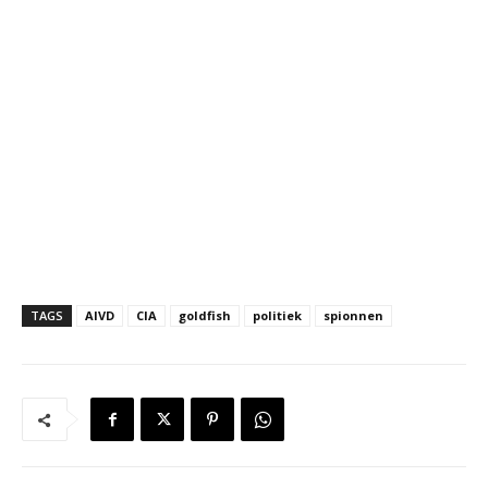
TAGS
AIVD
CIA
goldfish
politiek
spionnen