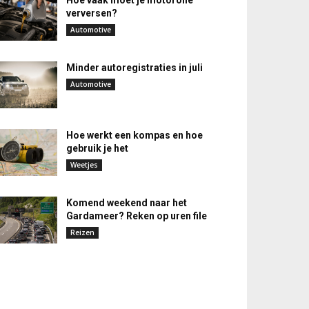
Hoe vaak moet je motorolie
verversen?
Automotive
Minder autoregistraties in juli
Automotive
Hoe werkt een kompas en hoe
gebruik je het
Weetjes
Komend weekend naar het
Gardameer? Reken op uren file
Reizen