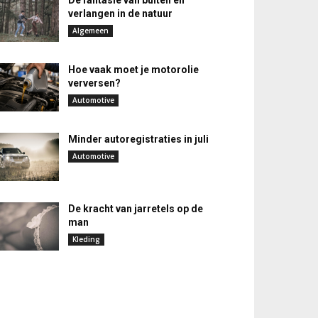
De fantasie van buiten en
verlangen in de natuur
Algemeen
Hoe vaak moet je motorolie
verversen?
Automotive
Minder autoregistraties in juli
Automotive
De kracht van jarretels op de
man
Kleding