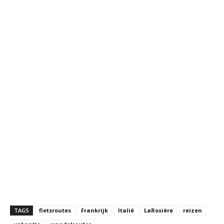
TAGS
fietsroutes
Frankrijk
Italië
LaRosière
reizen