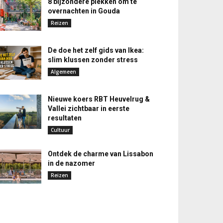
8 bijzondere plekken om te
overnachten in Gouda
Reizen
De doe het zelf gids van Ikea:
slim klussen zonder stress
Algemeen
Nieuwe koers RBT Heuvelrug &
Vallei zichtbaar in eerste
resultaten
Cultuur
Ontdek de charme van Lissabon
in de nazomer
Reizen