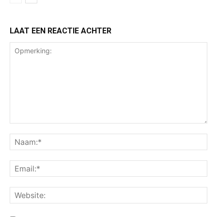
LAAT EEN REACTIE ACHTER
Opmerking:
Na
Ema
Web