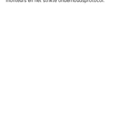
monteurs en het strikte onderhoudsprotocol.