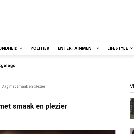
ONDHEID
POLITIEK
ENTERTAINMENT
LIFESTYLE
tgelegd
V
 Dag met smaak en plezier
met smaak en plezier