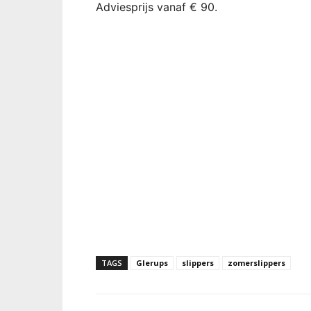
Adviesprijs vanaf € 90.
TAGS
Glerups
slippers
zomerslippers