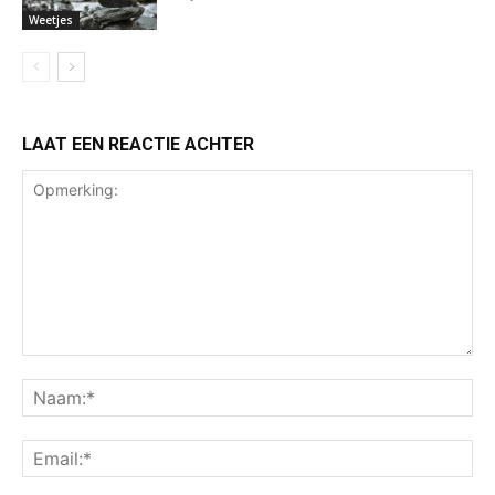
Weetjes
LAAT EEN REACTIE ACHTER
Opmerking:
Na
Ema