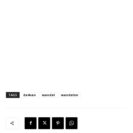
TAGS
de4van
wandel
wandelen