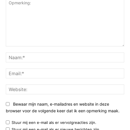
Opmerking:
Na
Ema
Web
Bewaar mijn naam, e-mailadres en website in deze
browser voor de volgende keer dat ik een opmerking maak.
Stuur mij een e-mail als er vervolgreacties zijn.
Stuur mij een e-mail als er nieuwe berichten zijn.