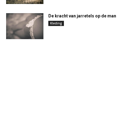
De kracht van jarretels op de man
Kleding