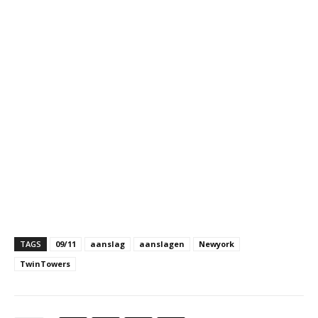
TAGS
09/11
aanslag
aanslagen
Newyork
TwinTowers