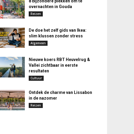
8 bijzondere plekken om te
overnachten in Gouda
Reizen
De doe het zelf gids van Ikea:
slim klussen zonder stress
Algemeen
Nieuwe koers RBT Heuvelrug &
Vallei zichtbaar in eerste
resultaten
Cultuur
Ontdek de charme van Lissabon
in de nazomer
Reizen