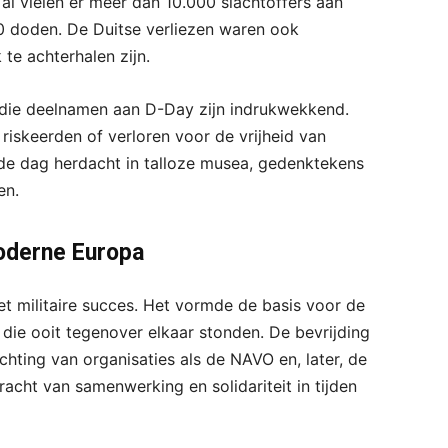
al vielen er meer dan 10.000 slachtoffers aan
00 doden. De Duitse verliezen waren ook
 te achterhalen zijn.
die deelnamen aan D-Day zijn indrukwekkend.
riskeerden of verloren voor de vrijheid van
e dag herdacht in talloze musea, gedenktekens
en.
moderne Europa
et militaire succes. Het vormde de basis voor de
ie ooit tegenover elkaar stonden. De bevrijding
ichting van organisaties als de NAVO en, later, de
acht van samenwerking en solidariteit in tijden