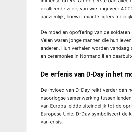
immense offers. Op de eerste dag alleen 
geallieerde zijde, van wie ongeveer 4.0
aanzienlijk, hoewel exacte cijfers moeilijk
De moed en opoffering van de soldaten 
Velen waren jonge mannen die hun leven 
anderen. Hun verhalen worden vandaag d
en ceremonies in Normandië en daarbuit
De erfenis van D-Day in het 
De invloed van D-Day reikt verder dan h
naoorlogse samenwerking tussen landen d
van Europa leidde uiteindelijk tot de opr
Europese Unie. D-Day symboliseert de kr
van crisis.