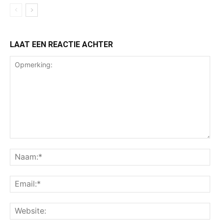
LAAT EEN REACTIE ACHTER
Opmerking:
Na
Ema
Web