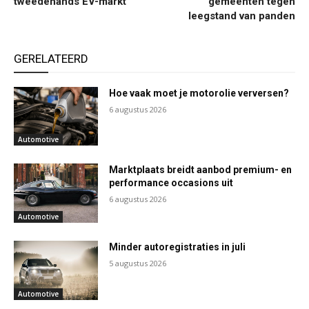
tweedehands EV-markt
gemeenten tegen
leegstand van panden
GERELATEERD
Hoe vaak moet je motorolie verversen?
6 augustus 2026
Automotive
Marktplaats breidt aanbod premium- en
performance occasions uit
6 augustus 2026
Automotive
Minder autoregistraties in juli
5 augustus 2026
Automotive