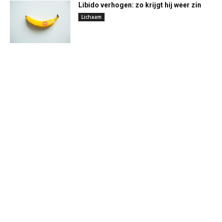
Libido verhogen: zo krijgt hij weer zin
Lichaam