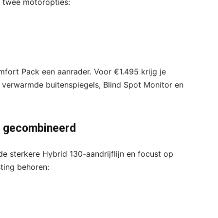
t twee motoropties:
fort Pack een aanrader. Voor €1.495 krijg je
 verwarmde buitenspiegels, Blind Spot Monitor en
cht gecombineerd
e sterkere Hybrid 130-aandrijflijn en focust op
sting behoren: