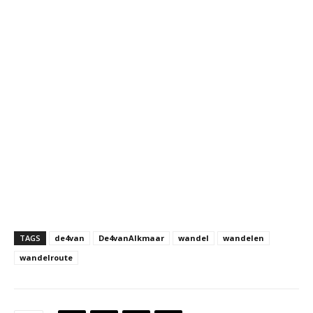
TAGS
de4van
De4vanAlkmaar
wandel
wandelen
wandelroute